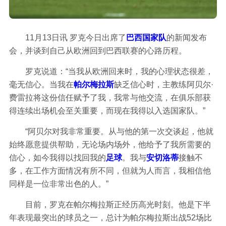
11月13日讯 罗克今日出席了
巴西
国家队
的新闻发布
会，并谈到自己从欧洲回到巴西联赛的心路历程。
罗克说道：“当我从欧洲回来时，我的心理状态很差，
毫无信心。当我在
帕尔梅拉斯
缺乏信心时，主教练阿贝尔·
费雷拉将这份信任赋予了我，我常与他交流，在俱乐部获
得连续出场机会至关重要，而现在我得以入选国家队。”
“阿贝尔对我非常重要。从与他的第一次交谈起，他就
始终愿意提供帮助，无论场内场外，他给予了我所需要的
信心，如今我得以找回我的
足球
。我与
安切洛蒂
接触不
多，在工作方面情况有所不同，但就为人而言，我相信他
同样是一位非常出色的人。”
目前，罗克在帕尔梅拉斯正经历高光时刻。他是下半
年表现最突出的球员之一，总计为帕尔梅拉斯出战52场比