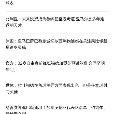
球衣
比利亚：未来没想成为教练甚至没考证 亚马尔是多年难
遇的天才
体图：皇马巴萨巴黎曼城切尔西利物浦都在关注莱比锡新
星迪奥曼德
官方：32岁自由身前锋班福德加盟英冠谢菲联 合同至明
年1月
世体：拉什福德在角球主罚方面表现出色，但是任意球射
门欠佳
慈善赛迎战巴勒斯坦！加泰罗尼亚代表队名单：伯纳尔、
特纳斯在列