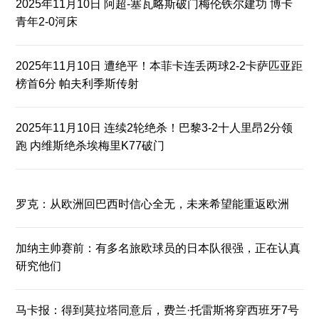
2025年11月10日 阿超-塞瓦略斯破门梅伦铁尔建功 博卡
青年2-0河床
2025年11月10日 遭绝平！本菲卡连丢两球2-2卡萨匹亚距
榜首6分 帕夫利季斯传射
2025年11月10日 连续2轮绝杀！巴黎3-2十人里昂2分领
跑 内维斯绝杀埃梅里K77破门
罗克：从欧洲回巴西时信心全无，未来希望能重返欧洲
加纳主帅赛前：有多名旅欧球员的日本队很强，正在认真
研究他们
马卡报：得到莫拉塔同意后，费兰·托雷斯将穿西班牙7号