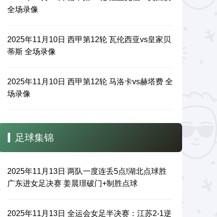
全场录像
2025年11月10日 西甲第12轮 瓦伦西亚vs皇家贝
蒂斯 全场录像
2025年11月10日 西甲第12轮 马洛卡vs赫塔费 全
场录像
足球集锦
2025年11月13日 两队一度连丢5点!湖北点球胜
广东进女足决赛 姜晨璟破门+制胜点球
2025年11月13日 全运会女足半决赛：江苏2-1逆