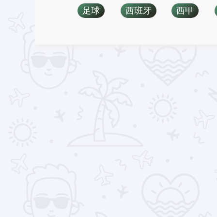
足球
西班牙
西甲