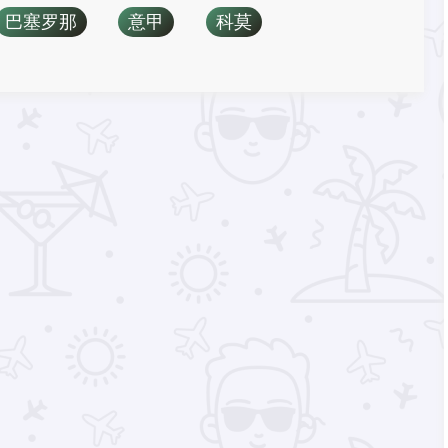
巴塞罗那
意甲
科莫