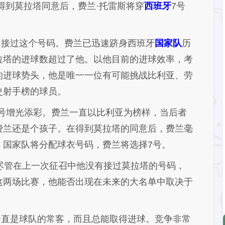
，得到莫拉塔同意后，费兰·托雷斯将穿
西班牙
7号
，接过这个号码。费兰已迅速跻身西班牙
国家队
历
拉塔的进球数超过了他。以他目前的进球效率，考
的进球势头，他是唯一一位有可能挑战比利亚、劳
史射手榜的球员。
号增光添彩。费兰一直以比利亚为榜样，当后者
费兰还是个孩子。在得到莫拉塔的同意后，费兰毫
，国家队将分配球衣号码，费兰将选择7号。
尽管在上一次征召中他没有接过莫拉塔的号码，
这两场比赛，他能否出现在未来的大名单中取决于
一直是球队的常客，而且总能取得进球。竞争非常