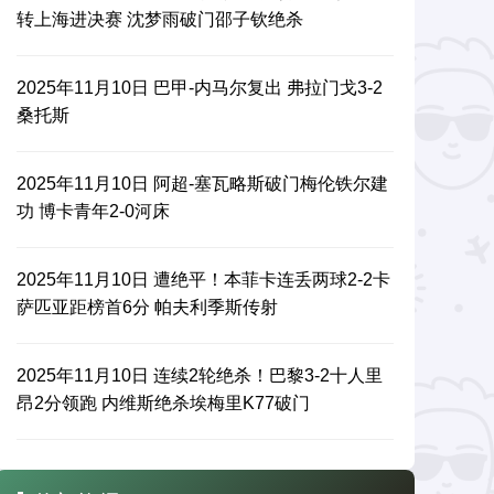
转上海进决赛 沈梦雨破门邵子钦绝杀
2025年11月10日 巴甲-内马尔复出 弗拉门戈3-2
桑托斯
2025年11月10日 阿超-塞瓦略斯破门梅伦铁尔建
功 博卡青年2-0河床
2025年11月10日 遭绝平！本菲卡连丢两球2-2卡
萨匹亚距榜首6分 帕夫利季斯传射
2025年11月10日 连续2轮绝杀！巴黎3-2十人里
昂2分领跑 内维斯绝杀埃梅里K77破门