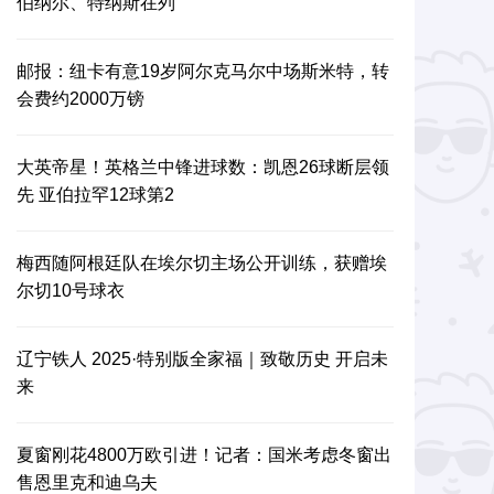
伯纳尔、特纳斯在列
邮报：纽卡有意19岁阿尔克马尔中场斯米特，转
会费约2000万镑
大英帝星！英格兰中锋进球数：凯恩26球断层领
先 亚伯拉罕12球第2
梅西随阿根廷队在埃尔切主场公开训练，获赠埃
尔切10号球衣
辽宁铁人 2025·特别版全家福｜致敬历史 开启未
来
夏窗刚花4800万欧引进！记者：国米考虑冬窗出
售恩里克和迪乌夫