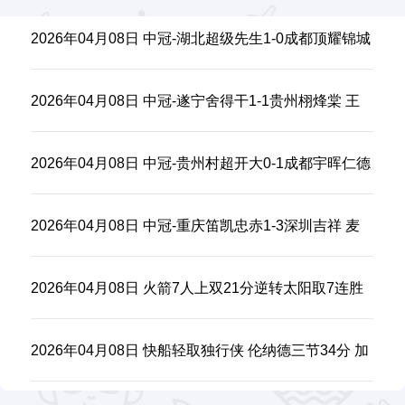
2026年04月08日 中冠-湖北超级先生1-0成都顶耀锦城
毛锦泰远射建功
2026年04月08日 中冠-遂宁舍得干1-1贵州栩烽棠 王
琪、刘怡林破门
2026年04月08日 中冠-贵州村超开大0-1成都宇晖仁德
王泽华任意球绝杀
2026年04月08日 中冠-重庆笛凯忠赤1-3深圳吉祥 麦
麦提、廖浩川破门
2026年04月08日 火箭7人上双21分逆转太阳取7连胜
杜兰特24分 杰伦·格林15分
2026年04月08日 快船轻取独行侠 伦纳德三节34分 加
兰22分 弗拉格25+9