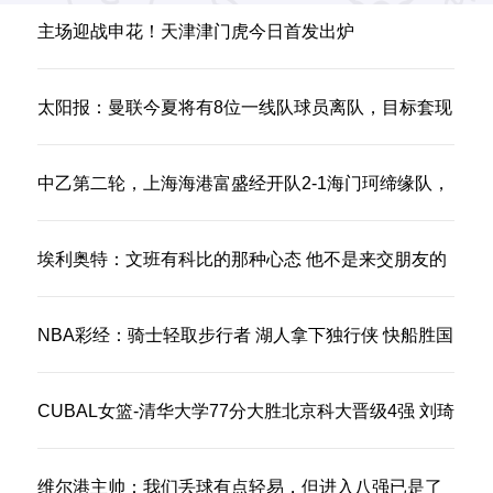
主场迎战申花！天津津门虎今日首发出炉
太阳报：曼联今夏将有8位一线队球员离队，目标套现
1亿镑
中乙第二轮，上海海港富盛经开队2-1海门珂缔缘队，
取得两连胜
埃利奥特：文班有科比的那种心态 他不是来交朋友的
&只想赢球
NBA彩经：骑士轻取步行者 湖人拿下独行侠 快船胜国
王 勇士输火箭
CUBAL女篮-清华大学77分大胜北京科大晋级4强 刘琦
19分4断
维尔港主帅：我们丢球有点轻易，但进入八强已是了