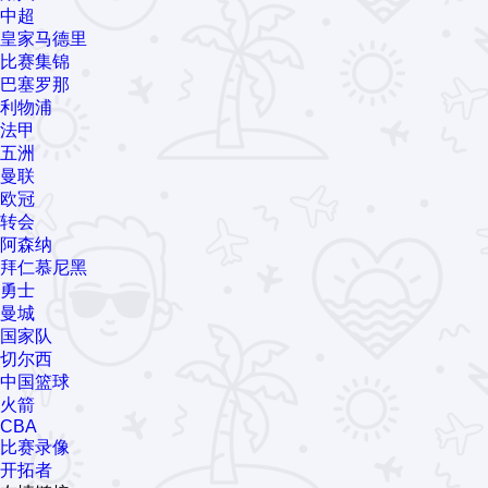
中超
皇家马德里
比赛集锦
巴塞罗那
利物浦
法甲
五洲
曼联
欧冠
转会
阿森纳
拜仁慕尼黑
勇士
曼城
国家队
切尔西
中国篮球
火箭
CBA
比赛录像
开拓者