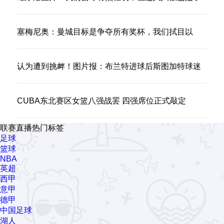
不起的成就
塞梅尼奥：曼城目标是争夺所有奖杯，我们拭目以
待，现在场场决赛
认为遭到挑衅！图片报：布兰特进球后斯图加特球迷
往场内扔折叠椅
CUBA东北赛区女篮八强战罢 四强席位正式敲定
联赛直播热门标签
足球
篮球
NBA
英超
西甲
意甲
德甲
中国足球
湖人