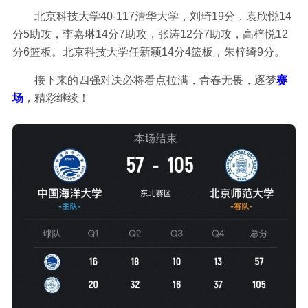
北京科技大学40-117清华大学，刘琦19分，袁欣悦14
分5助攻，李嘉琳14分7助攻，张涛12分7助攻，高梓悦12
分6篮板。北京科技大学任新颖14分4篮板，朱梓绮9分。
接下来的四强对决必将看点拉满，青春无畏，逐梦
赛
场
，精彩继续！