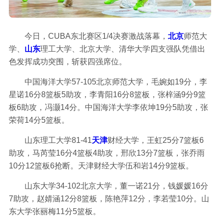
今日，CUBA东北赛区1/4决赛激战落幕，
北京
师范大
学、
山东
理工大学、北京大学、清华大学四支强队凭借出
色发挥成功突围，斩获四强席位。
中国海洋大学57-105北京师范大学，毛婉如19分，李
星诺16分8篮板5助攻，李青阳16分8篮板，张梓涵9分9篮
板6助攻，冯灏14分。中国海洋大学李依坤19分5助攻，张
荣荷14分5篮板。
山东理工大学81-41
天津
财经大学，王虹25分7篮板6
助攻，马芮莹16分4篮板4助攻，邢欣13分7篮板，张乔雨
10分12篮板6抢断。天津财经大学伍和岩14分9篮板。
山东大学34-102北京大学，董一诺21分，钱媛媛16分
7助攻，赵婧涵12分8篮板，陈艳萍12分，李若莹10分。山
东大学张丽梅11分5篮板。