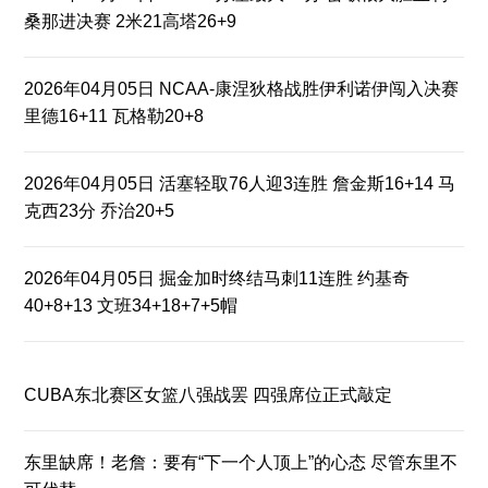
桑那进决赛 2米21高塔26+9
2026年04月05日 NCAA-康涅狄格战胜伊利诺伊闯入决赛
里德16+11 瓦格勒20+8
2026年04月05日 活塞轻取76人迎3连胜 詹金斯16+14 马
克西23分 乔治20+5
2026年04月05日 掘金加时终结马刺11连胜 约基奇
40+8+13 文班34+18+7+5帽
CUBA东北赛区女篮八强战罢 四强席位正式敲定
东里缺席！老詹：要有“下一个人顶上”的心态 尽管东里不