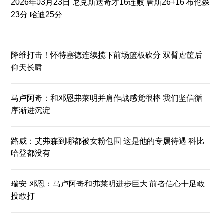
2026年03月23日 尼克斯送奇才16连败 唐斯26+16 布伦森
23分 哈迪25分
降维打击！怀特塞德连续揽下前场篮板砍分 双臂虐筐后
仰天长啸
马卢阿奇：和邓恩弗莱明并肩作战感觉很棒 我们坚信循
序渐进沉淀
路威：艾弗森到哪都被女粉包围 这是他的专属待遇 科比
哈登都没有
瑞安·邓恩：马卢阿奇和弗莱明进步巨大 前者信心十足敢
投敢打