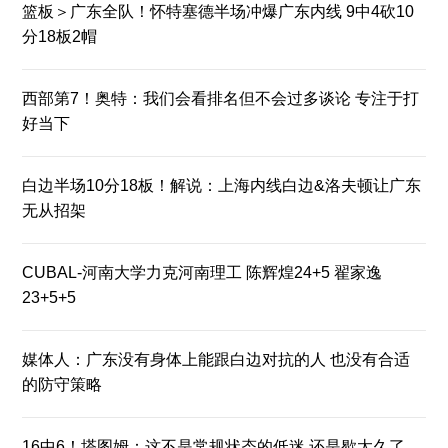
篮板＞广东全队！怀特塞德半场冲爆广东内线 9中4砍10
分18板2帽
西部第7！奥特：我们会看排名但不会过多谈论 专注于打
好当下
白边半场10分18板！解说：上海内线白边&洛夫顿让广东
无从招架
CUBAL-河南大学力克河南理工 陈辉煌24+5 翟家逸
23+5+5
媒体人：广东没有身体上能跟白边对抗的人 也没有合适
的防守策略
16中6！塔图姆：这不是常规状态的低迷 还是歇太久了