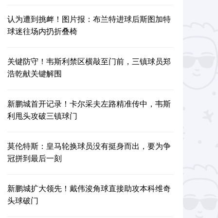
认为遭到挑衅！图片报：布兰特进球后斯图加特
球迷往场内扔折叠椅
关键防守！韦斯利禁区横敲至门前，三镇球员郑
浩乾献关键解围
新鹏城首开记录！卡尔采夫左路精准传中，韦斯
利甩头攻破三镇球门
莫伦特斯：皇马轮换球员没有挺身而出，要为争
冠拼到最后一刻
新鹏城扩大领先！戴伟浚角球直接助攻本科维奇
头球破门