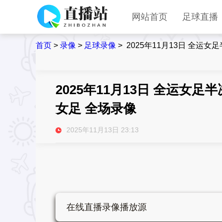
网站首页
足球直播
首页
>
录像
>
足球录像
>
2025年11月13日 全运
2025年11月13日 全运女
女足 全场录像
2025年11月13日 23:13
在线直播录像播放源