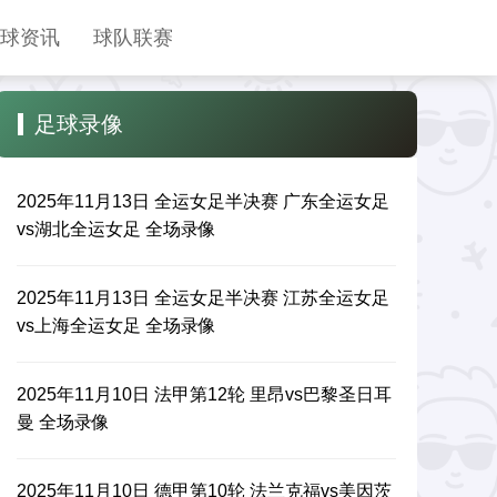
球资讯
球队联赛
足球录像
2025年11月13日 全运女足半决赛 广东全运女足
vs湖北全运女足 全场录像
2025年11月13日 全运女足半决赛 江苏全运女足
vs上海全运女足 全场录像
2025年11月10日 法甲第12轮 里昂vs巴黎圣日耳
曼 全场录像
2025年11月10日 德甲第10轮 法兰克福vs美因茨