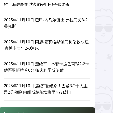
转上海进决赛 沈梦雨破门邵子钦绝杀
2025年11月10日 巴甲-内马尔复出 弗拉门戈3-2
桑托斯
2025年11月10日 阿超-塞瓦略斯破门梅伦铁尔建
功 博卡青年2-0河床
2025年11月10日 遭绝平！本菲卡连丢两球2-2卡
萨匹亚距榜首6分 帕夫利季斯传射
2025年11月10日 连续2轮绝杀！巴黎3-2十人里
昂2分领跑 内维斯绝杀埃梅里K77破门