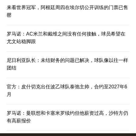
来看世界冠军，阿根廷周四在埃尔切公开训练的门票已售
罄
罗马诺：AC米兰和戴维之间没有任何接触，球员希望在
尤文站稳脚跟
尼日利亚队长：未结财务的问题已解决，球队像以往一样
团结
官方：皮什切克出任波乙球队泰弛主帅，合约至2027年6
月
罗马诺：曼联想和卡塞米罗续约但他薪资过高，沙特方仍
有高薪报价