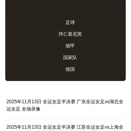
相关标签
足球
拜仁慕尼黑
德甲
国家队
德国
2025年11月13日 全运女足半决赛 广东全运女足vs湖北全
运女足 全场录像
2025年11月13日 全运女足半决赛 江苏全运女足vs上海全