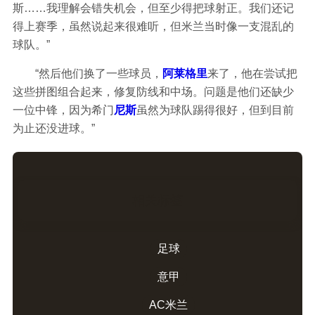
斯……我理解会错失机会，但至少得把球射正。我们还记
得上赛季，虽然说起来很难听，但米兰当时像一支混乱的
球队。”
“然后他们换了一些球员，
阿莱格里
来了，他在尝试把
这些拼图组合起来，修复防线和中场。问题是他们还缺少
一位中锋，因为希门
尼斯
虽然为球队踢得很好，但到目前
为止还没进球。”
相关标签
足球
意甲
AC米兰