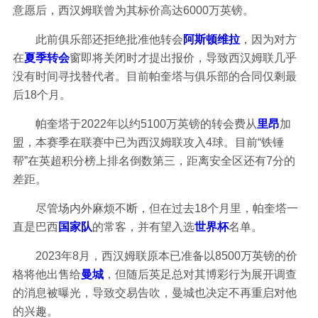
意愿后，西汉姆联曾为其标价高达6000万英镑。
此前俱乐部还拒绝批准他转会
阿斯顿维拉
，因为对方
在
夏季转会
窗即将关闭时才提出报价，导致西汉姆联几乎
没有时间寻找替代者。目前帕奎塔与俱乐部的合同仅剩最
后18个月。
帕奎塔于2022年以约5100万英镑的转会费从
里昂
加
盟，本赛季在联赛中已为西汉姆联攻入4球。目前“铁锤
帮”在英超积分榜上排名倒数第三，距离安全区还有7分的
差距。
尽管场内外麻烦不断，但在过去18个月里，帕奎塔一
直是巴西
国家队
的常客，并有望入选
世界杯
名单。
2023年8月，西汉姆联原本已准备以8500万英镑的价
格将他出售给
曼城
，但随后英足总对其博彩行为展开调查
的消息被曝光，导致交易告吹，曼城也决定不再重启对他
的兴趣。