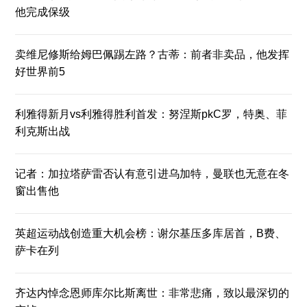
他完成保级
卖维尼修斯给姆巴佩踢左路？古蒂：前者非卖品，他发挥
好世界前5
利雅得新月vs利雅得胜利首发：努涅斯pkC罗，特奥、菲
利克斯出战
记者：加拉塔萨雷否认有意引进乌加特，曼联也无意在冬
窗出售他
英超运动战创造重大机会榜：谢尔基压多库居首，B费、
萨卡在列
齐达内悼念恩师库尔比斯离世：非常悲痛，致以最深切的