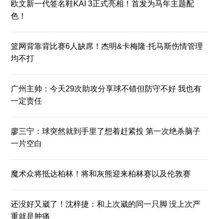
欧文新一代签名鞋KAI 3正式亮相！首发为马年主题配
色！
篮网背靠背比赛6人缺席！杰明&卡梅隆·托马斯伤情管理
均不打
广州主帅：今天29次助攻分享球不错但防守不好 我也有
一定责任
廖三宁：球突然就到手里了想着赶紧投 第一次绝杀脑子
一片空白
魔术众将抵达柏林！将和灰熊迎来柏林赛以及伦敦赛
还没好又崴了！沈梓捷：和上次崴的同一只脚 没上次严
重就是肿痛